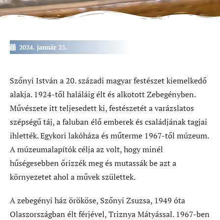
2024. január 25.
Szőnyi István a 20. századi magyar festészet kiemelkedő
alakja. 1924-től haláláig élt és alkotott Zebegényben.
Művészete itt teljesedett ki, festészetét a varázslatos
szépségű táj, a faluban élő emberek és családjának tagjai
ihlették. Egykori lakóháza és műterme 1967-től múzeum.
A múzeumalapítók célja az volt, hogy minél
hűségesebben őrizzék meg és mutassák be azt a
környezetet ahol a művek születtek.
A zebegényi ház örököse, Szőnyi Zsuzsa, 1949 óta
Olaszországban élt férjével, Triznya Mátyással. 1967-ben