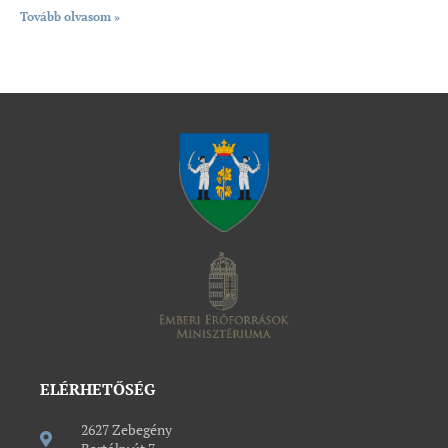
Tovább olvasom »
ELÉRHETŐSÉG
2627 Zebegény