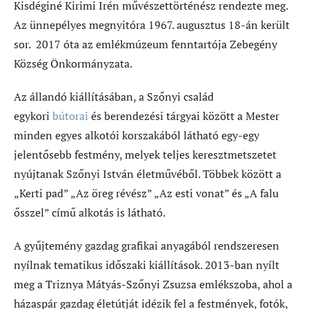
Kisdéginé Kirimi Irén művészettörténész rendezte meg.
Az ünnepélyes megnyitóra 1967. augusztus 18-án került
sor. 2017 óta az emlékmúzeum fenntartója Zebegény
Község Önkormányzata.
Az állandó kiállításában, a Szőnyi család
egykori
bútorai
és berendezési tárgyai között a Mester
minden egyes alkotói korszakából látható egy-egy
jelentősebb festmény, melyek teljes keresztmetszetet
nyújtanak Szőnyi István életművéből. Többek között a
„Kerti pad” „Az öreg révész” „Az esti vonat” és „A falu
ősszel” című alkotás is látható.
A gyűjtemény gazdag grafikai anyagából rendszeresen
nyílnak tematikus időszaki kiállítások. 2013-ban nyílt
meg a Triznya Mátyás-Szőnyi Zsuzsa emlékszoba, ahol a
házaspár gazdag életútját idézik fel a festmények, fotók,