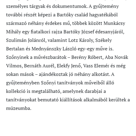
személyes tárgyak és dokumentumok. A gyűjtemény
további részét képezi a Bartóky család hagyatékából
származó néhány érdekes mű, többek között Munkácsy
Mihály egy fiatalkori rajza Bartóky József édesanyjáról,
Szulimán Jolánról, valamint Lotz Károly, Székely
Bertalan és Mednyánszky László egy-egy műve is.
Szőnyinek a művészbarátok – Berény Róbert, Aba Novák
Vilmos, Bernáth Aurél, Elekfy Jenő, Vass Elemér és még
sokan mások – ajándékoztak jó néhány alkotást. A
gyűjteményben Szőnyi tanítványok műveiből álló
kollekció is megtalálható, amelynek darabjai a
tanítványokat bemutató kiállítások alkalmából kerültek a
múzeumba.