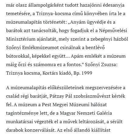
már olasz állampolgárként tudott hazajönni édesanyja
temetésére, a Triznya-kocsma című könyvében írta le a
múzeumalapítás történetét: „Anyám ügyvédje és a
barátok azt tanácsolták, hogy fogadjuk el a Népművelési
Minisztérium ajánlatát, mely szerint a zebegényi házból
Szőnyi Emlékmúzeumot csinálnak a bentlévő
bútorokkal, képekkel együtt… Apám emlékét a múzeum
máig őrzi és számomra ez a fontos.” Szőnyi Zsuzsa:
Triznya kocsma, Kortárs kiadó, Bp. 1999
A múzeumalapítás előkészületeinek megszervezésére a
család régi barátját, Pátzay Pál szobrászművészt kérték
fel. A múzeum a Pest Megyei Múzeumi hálózat
tagintézménye lett, de a Magyar Nemzeti Galéria
munkatársai végezték el a művek leltározását, a sérült
darabok konzerválását. Az első állandó kiállítást