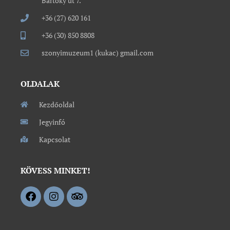
Bartóky út 7.
+36 (27) 620 161
+36 (30) 850 8808
szonyimuzeum1 (kukac) gmail.com
OLDALAK
Kezdőoldal
Jegyinfó
Kapcsolat
KÖVESS MINKET!