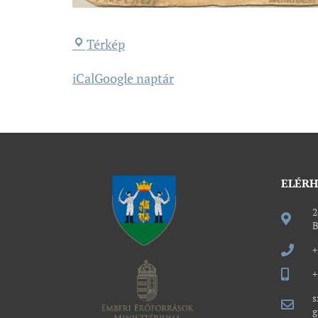
Térkép
iCal
Google naptár
ELÉR
2
B
+
+
s
g