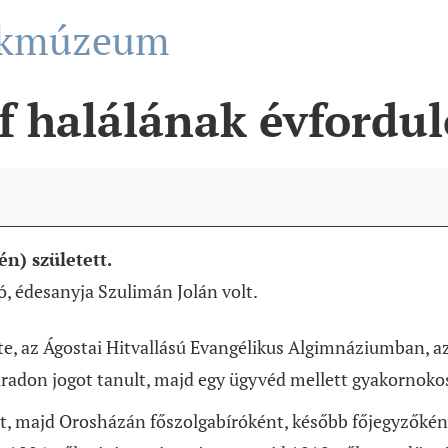
lékmúzeum
f halálának évfordul
n) született.
, édesanyja Szulimán Jolán volt.
e, az Ágostai Hitvallású Evangélikus Algimnáziumban, az
áradon jogot tanult, majd egy ügyvéd mellett gyakornoko
, majd Orosházán főszolgabíróként, később főjegyzőként