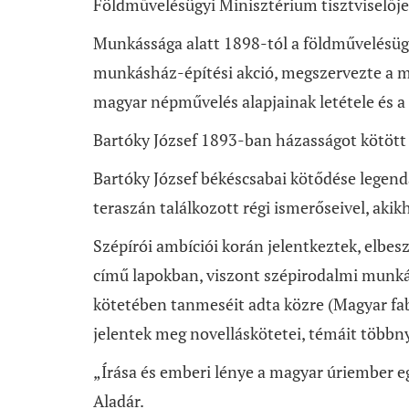
Földművelésügyi Minisztérium tisztviselője,
Munkássága alatt 1898-tól a földművelésüg
munkásház-építési akció, megszervezte a m
magyar népművelés alapjainak letétele és a
Bartóky József 1893-ban házasságot kötött 
Bartóky József békéscsabai kötődése legend
teraszán találkozott régi ismerőseivel, akik
Szépírói ambíciói korán jelentkeztek, elbes
című lapokban, viszont szépirodalmi munkáss
kötetében tanmeséit adta közre (Magyar fab
jelentek meg novelláskötetei, témáit többnyi
„Írása és emberi lénye a magyar úriember e
Aladár.