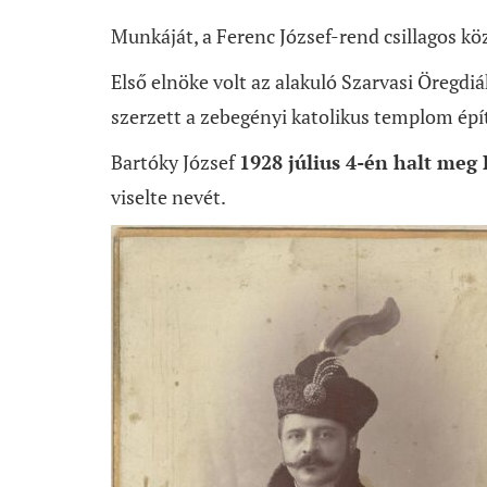
Munkáját, a Ferenc József-rend csillagos kö
Első elnöke volt az alakuló Szarvasi Öregdi
szerzett a zebegényi katolikus templom épít
Bartóky József
1
928 július 4-én
halt meg
viselte nevét.