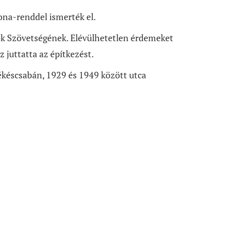
rona-renddel ismerték el.
ákok Szövetségének. Elévülhetetlen érdemeket
 juttatta az építkezést.
ékéscsabán, 1929 és 1949 között utca