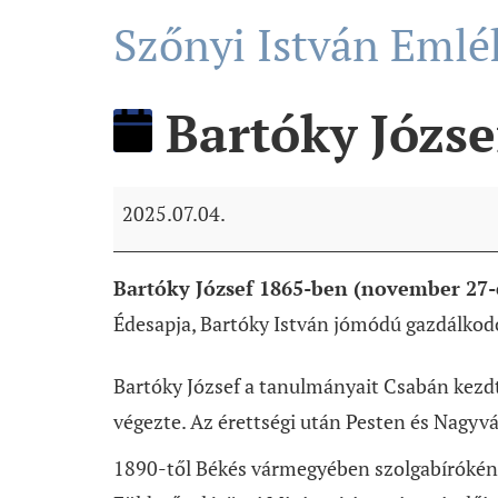
Szőnyi István Em
Bartóky Józse
2025.07.04.
Bartóky József 1865-ben (november 27-é
Édesapja, Bartóky István jómódú gazdálkodó
Bartóky József a tanulmányait Csabán kezdt
végezte. Az érettségi után Pesten és Nagyv
1890-től Békés vármegyében szolgabíróként