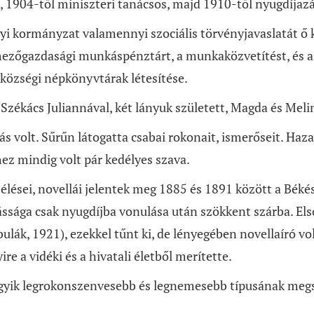
 1904-től miniszteri tanácsos, majd 1910-től nyugdíjazás
yi kormányzat valamennyi szociális törvényjavaslatát ő 
ezőgazdasági munkáspénztárt, a munkaközvetítést, és a s
 községi népkönyvtárak létesítése.
Székács Juliannával, két lányuk született, Magda és Meli
ás volt. Sűrűn látogatta csabai rokonait, ismerőseit. Ha
hez mindig volt pár kedélyes szava.
zélései, novellái jelentek meg 1885 és 1891 között a Bék
ága csak nyugdíjba vonulása után szökkent szárba. Első 
ulák, 1921), ezekkel tűnt ki, de lényegében novellaíró v
re a vidéki és a hivatali életből merítette.
gyik legrokonszenvesebb és legnemesebb típusának megsz