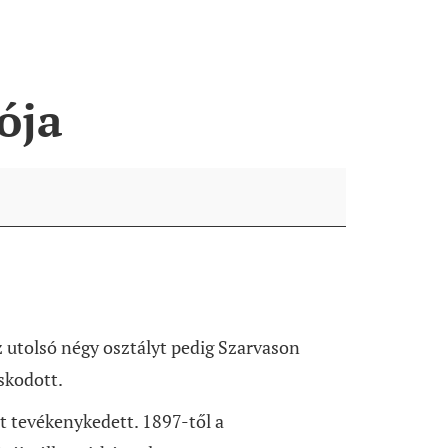
ója
 utolsó négy osztályt pedig Szarvason
skodott.
 tevékenykedett. 1897-től a