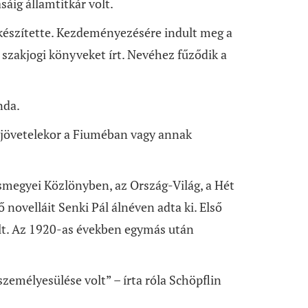
áig államtitkár volt.
készítette. Kezdeményezésére indult meg a
zakjogi könyveket írt. Nevéhez fűződik a
nda.
zajövetelekor a Fiuméban vagy annak
ésmegyei Közlönyben, az Ország-Világ, a Hét
novelláit Senki Pál álnéven adta ki. Első
olt. Az 1920-as években egymás után
emélyesülése volt” – írta róla Schöpflin