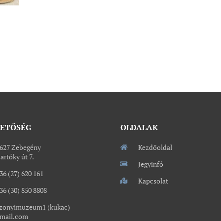
HETŐSÉG
OLDALAK
627 Zebegény
Kezdőoldal
artóky út 7.
Jegyinfó
36 (27) 620 161
Kapcsolat
36 (30) 850 8808
zonyimuzeum1 (kukac)
mail.com