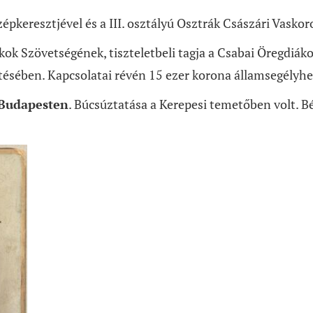
zépkeresztjével és a III. osztályú Osztrák Császári Vasko
ákok Szövetségének, tiszteletbeli tagja a Csabai Öregdi
ésében. Kapcsolatai révén 15 ezer korona államsegélyhez
 Budapesten
. Búcsúztatása a Kerepesi temetőben volt. B