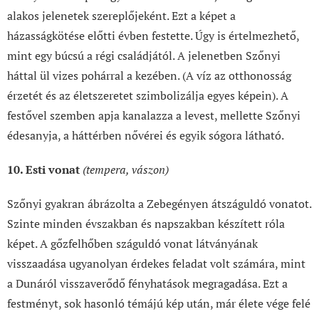
alakos jelenetek szereplőjeként. Ezt a képet a
házasságkötése előtti évben festette. Úgy is értelmezhető,
mint egy búcsú a régi családjától. A jelenetben Szőnyi
háttal ül vizes pohárral a kezében. (A víz az otthonosság
érzetét és az életszeretet szimbolizálja egyes képein). A
festővel szemben apja kanalazza a levest, mellette Szőnyi
édesanyja, a háttérben nővérei és egyik sógora látható.
10. Esti vonat
(tempera, vászon)
Szőnyi gyakran ábrázolta a Zebegényen átszáguldó vonatot.
Szinte minden évszakban és napszakban készített róla
képet. A gőzfelhőben száguldó vonat látványának
visszaadása ugyanolyan érdekes feladat volt számára, mint
a Dunáról visszaverődő fényhatások megragadása. Ezt a
festményt, sok hasonló témájú kép után, már élete vége felé