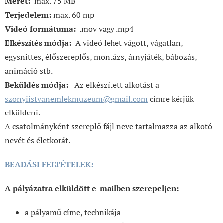
Méret:
max. 75 MB
Terjedelem:
max. 60 mp
Videó formátuma:
.mov vagy .mp4
Elkészítés módja:
A videó lehet vágott, vágatlan,
egysnittes, élőszereplős, montázs, árnyjáték, bábozás,
animáció stb.
Beküldés módja:
Az elkészített alkotást a
szonyiistvanemlekmuzeum@gmail.com
címre kérjük
elküldeni.
A csatolmányként szereplő fájl neve tartalmazza az alkotó
nevét és életkorát.
BEADÁSI FELTÉTELEK:
A pályázatra elküldött e-mailben szerepeljen:
a pályamű címe, technikája