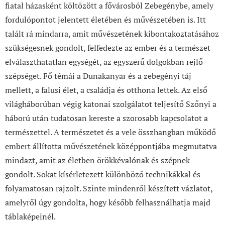
fiatal házasként költözött a fővárosból Zebegénybe, amely
fordulópontot jelentett életében és művészetében is. Itt
talált rá mindarra, amit művészetének kibontakoztatásához
szükségesnek gondolt, felfedezte az ember és a természet
elválaszthatatlan egységét, az egyszerű dolgokban rejlő
szépséget. Fő témái a Dunakanyar és a zebegényi táj
mellett, a falusi élet, a családja és otthona lettek. Az első
világháborúban végig katonai szolgálatot teljesítő Szőnyi a
háború után tudatosan kereste a szorosabb kapcsolatot a
természettel. A természetet és a vele összhangban működő
embert állította művészetének középpontjába megmutatva
mindazt, amit az életben örökkévalónak és szépnek
gondolt. Sokat kísérletezett különböző technikákkal és
folyamatosan rajzolt. Szinte mindenről készített vázlatot,
amelyről úgy gondolta, hogy később felhasználhatja majd
táblaképeinél.