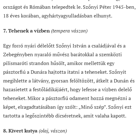
országot és Rómában telepedtek le. Szőnyi Péter 1945-ben,
18 éves korában, agyhártyagyulladásban elhunyt.
7. Tehenek a vízben
(tempera vászon)
Egy forró nyári délelőtt Szőnyi István a családjával és a
Zebegényben nyaraló művész barátokkal a szemközti
pilismaróti strandon hűsölt, amikor mellettük egy
pásztorfiú a Dunára hajtotta itatni a teheneket. Szőnyit
megihlette a látvány, gyorsan felöltözött, átkelt a Dunán és
hazasietett a festőládikájáért, hogy lefesse a vízben delelő
teheneket. Mikor a pásztorfiú odament hozzá megnézni a
képet, elragadtatásában így szólt: „Minő szép”. Szőnyi ezt
tartotta a legőszintébb dicséretnek, amit valaha kapott.
8. Kivert kutya
(olaj, vászon)