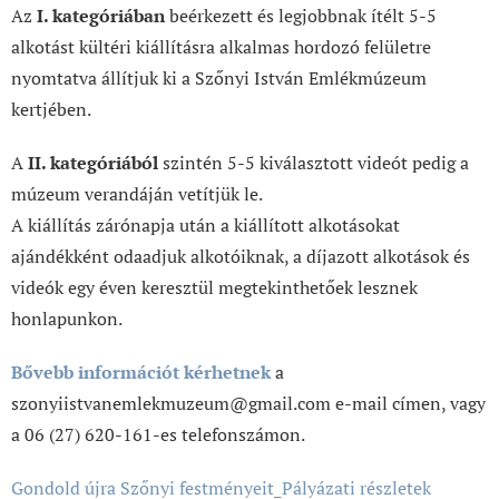
Az
I. kategóriában
beérkezett és legjobbnak ítélt 5-5
alkotást kültéri kiállításra alkalmas hordozó felületre
nyomtatva állítjuk ki a Szőnyi István Emlékmúzeum
kertjében.
A
II. kategóriából
szintén 5-5 kiválasztott videót pedig a
múzeum verandáján vetítjük le.
A kiállítás zárónapja után a kiállított alkotásokat
ajándékként odaadjuk alkotóiknak, a díjazott alkotások és
videók egy éven keresztül megtekinthetőek lesznek
honlapunkon.
Bővebb információt kérhetnek
a
szonyiistvanemlekmuzeum@gmail.com e-mail címen, vagy
a 06 (27) 620-161-es telefonszámon.
Gondold újra Szőnyi festményeit_Pályázati részletek