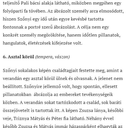
teljesítő Pali bácsi alakja látható, miközben megpihen egy
folyóparti fa tövében. Az ábrázolt személy arca elmosódott,
hiszen Szőnyi egy idő után egyre kevésbé tartotta
fontosnak a portré szerű ábrázolást. A célja nem egy
konkrét személy megörökítése, hanem időtlen pillanatok,
hangulatok, életérzések kifejezése volt.
6. Asztal körül
(tempera, vászon)
Szőnyi sokalakos képén családtagjait festette meg, amint a
verandán egy asztal körül ülnek és olvasnak. A jelenet nem
beállított. Szőnyire jellemző volt, hogy spontán, ellesett
pillanatokban ábrázolja az embereket tevékenységeik
közben. A verandán sokat tartózkodott a család, sok baráti
összejövetelt is tartottak itt. A képen Zsuzsa lánya, későbbi
veje, Triznya Mátyás és Péter fia látható. Néhány évvel
később Zsuzsa és Mátyás immár házaspárként elhagyták az