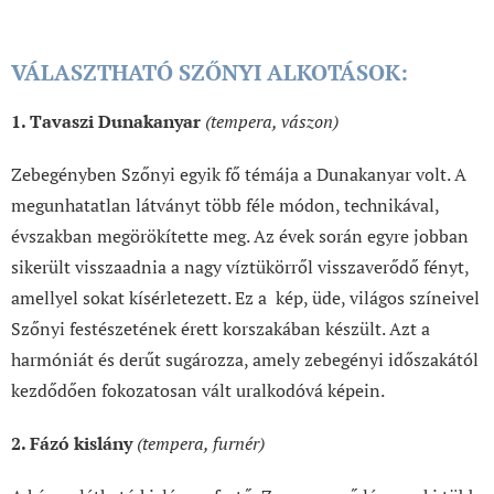
VÁLASZTHATÓ SZŐNYI ALKOTÁSOK:
1. Tavaszi Dunakanyar
(tempera, vászon)
Zebegényben Szőnyi egyik fő témája a Dunakanyar volt. A
megunhatatlan látványt több féle módon, technikával,
évszakban megörökítette meg. Az évek során egyre jobban
sikerült visszaadnia a nagy víztükörről visszaverődő fényt,
amellyel sokat kísérletezett. Ez a kép, üde, világos színeivel
Szőnyi festészetének érett korszakában készült. Azt a
harmóniát és derűt sugározza, amely zebegényi időszakától
kezdődően fokozatosan vált uralkodóvá képein.
2. Fázó kislány
(tempera, furnér)