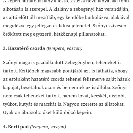
A képen látható kislány a festő, Zsuzsa nevű lánya, aki több
alkotásán is szerepel. A kislány a zebegényi ház verandáján,
az ajtó előtt áll mezítláb, egy kendőbe burkolózva, alakjával
megidézve egy jellegzetes falusi jelenetet. Szőnyi szívesen
örökített meg egyszerű, hétköznapi pillanatokat.
3. Hazatérő csorda
(tempera, vászon)
Szőnyi maga is gazdálkodott Zebegényben, teheneket is
tartott. Kertjének magasabb pontjáról azt is láthatta, ahogy
az esténként hazatérő csorda tehenei felismerve saját házuk
kapuját, besétálnak azon és bemennek az istállóba. Szőnyi
nem csak teheneket tartott, hanem lovat, kecskét, disznót,
tyúkot, kutyát és macskát is. Nagyon szerette az állatokat.
Gyakran ábrázolta őket különböző képein.
4. Kerti pad
(tempera, vászon)