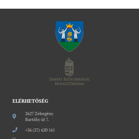
ELÉRHETŐSÉG
2627 Zebegény
Bartóky út 7.
+36 (27) 620 161