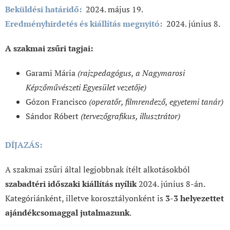
Beküldési határidő:
2024. május 19.
Eredményhirdetés és kiállítás megnyitó:
2024. június 8.
A szakmai zsűri tagjai:
Garami Mária
(rajzpedagógus, a Nagymarosi
Képzőművészeti Egyesület vezetője)
Gózon Francisco
(operatőr, filmrendező, egyetemi tanár)
Sándor Róbert
(tervezőgrafikus, illusztrátor)
DÍJAZÁS:
A szakmai zsűri által legjobbnak ítélt alkotásokból
szabadtéri időszaki kiállítás nyílik
2024. június 8-án.
Kategóriánként, illetve korosztályonként is
3-3 helyezettet
ajándékcsomaggal jutalmazunk
.