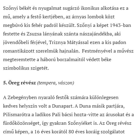
Szőnyi békét és nyugalmat sugárzó ikonikus alkotása ez a
mű, amely a festő kertjében, az árnyas lombok közt
megbúvó kis fehér padról készült. Szőnyi a képet 1943-ban
festette és Zsuzsa lányának szánta nászajándékba, aki
jövendőbeli férjével, Triznya Mátyással ezen a kis padon
romantikázott szerelmük hajnalán. Festményével a művész
megteremtette a háború borzalmaitól védett béke
szimbolikus szigetét.
5. Öreg révész
(tempera, vászon)
A Zebegényben nyaraló festők számára különlegesen
kedves helyszín volt a Dunapart. A Duna másik partjára,
Pilismarótra a ladikos Pali bácsi hozta-vitte az árusokat és a
fürdőközönséget, így gyakran Szőnyiéket is. Az Öreg révész
című képen, a 16 éves korától 80 éves koráig szolgálatot