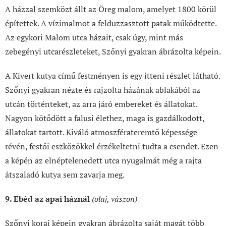
A házzal szemközt állt az Öreg malom, amelyet 1800 körül
építettek. A vízimalmot a felduzzasztott patak működtette.
Az egykori Malom utca házait, csak úgy, mint más
zebegényi utcarészleteket, Szőnyi gyakran ábrázolta képein.
A Kivert kutya című festményen is egy itteni részlet látható.
Szőnyi gyakran nézte és rajzolta házának ablakából az
utcán történteket, az arra járó embereket és állatokat.
Nagyon kötődött a falusi élethez, maga is gazdálkodott,
állatokat tartott. Kiváló atmoszférateremtő képessége
révén, festői eszközökkel érzékeltetni tudta a csendet. Ezen
a képén az elnéptelenedett utca nyugalmát még a rajta
átszaladó kutya sem zavarja meg.
9. Ebéd az apai háznál
(olaj, vászon)
Szőnyi korai képein gyakran ábrázolta saját magát több