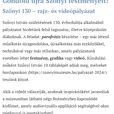
Gondold újra Szőnyi festményeit!
Szőnyi 130 – rajz- és videópályázat
Szőnyi István születésének 130. évfordulója alkalmából
pályázatot hirdetünk felső tagozatos, illetve középiskolás
diákoknak. A feladat:
parafrázis
készítése – egy már létező
műalkotás újragondolása, újraalkotása más eszközökkel,
technikával vagy más stílusban, amely pályázatunk
esetében lehet
festmény, grafika
vagy
videó.
Kiindulási
műként Szőnyi István 10 táblaképét adjuk meg, melyeket
honlapunkon (https://szonyimuzeum.hu/palyazat-2024/)
teszünk közzé.
Akik a videót választják, azoknak inspirációként javasoljuk
a múzeumban látható négy festményhez kapcsolódó
kisfilmet, amely audiovizuális applikáció segítségével okos
telefonnal is megtekinthető.