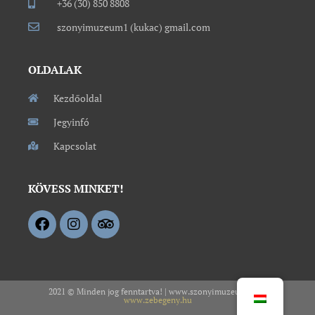
+36 (30) 850 8808
szonyimuzeum1 (kukac) gmail.com
OLDALAK
Kezdőoldal
Jegyinfó
Kapcsolat
KÖVESS MINKET!
2021 © Minden jog fenntartva! | www.szonyimuzeum.hu –
www.zebegeny.hu