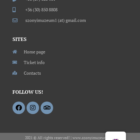
+36 (30) 850 8808
szonyimuzeum1 (at) gmail.com
SITES
Home page
Ticket info
Contacts
FOLLOW US!
2021 © All rights reserved! | www.szonyimuzeum.hu -