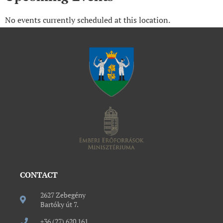
No events currently scheduled at this location.
CONTACT
2627 Zebegény
Bartóky út 7.
+36 (27) 620 161