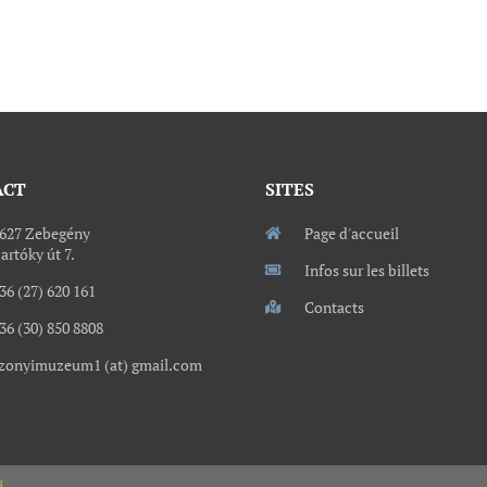
ACT
SITES
627 Zebegény
Page d'accueil
artóky út 7.
Infos sur les billets
36 (27) 620 161
Contacts
36 (30) 850 8808
zonyimuzeum1 (at) gmail.com
u