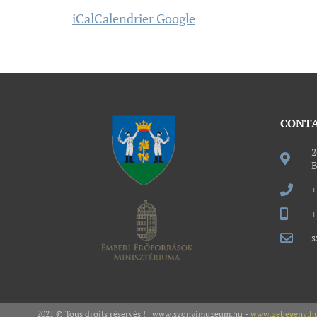
iCal
Calendrier Google
CONT
2
B
+
+
s
2021 © Tous droits réservés ! | www.szonyimuzeum.hu -
www.zebegeny.h