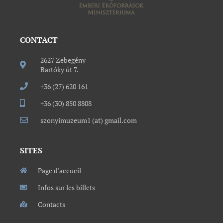
CONTACT
2627 Zebegény
Bartóky út 7.
+36 (27) 620 161
+36 (30) 850 8808
szonyimuzeum1 (at) gmail.com
SITES
Page d'accueil
Infos sur les billets
Contacts