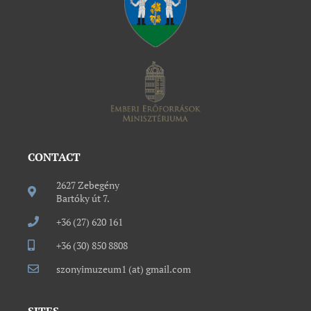
CONTACT
2627 Zebegény
Bartóky út 7.
+36 (27) 620 161
+36 (30) 850 8808
szonyimuzeum1 (at) gmail.com
SITES