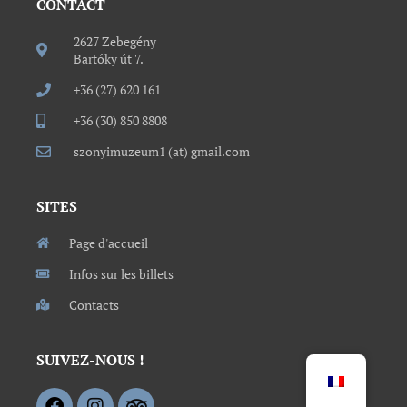
CONTACT
2627 Zebegény
Bartóky út 7.
+36 (27) 620 161
+36 (30) 850 8808
szonyimuzeum1 (at) gmail.com
SITES
Page d'accueil
Infos sur les billets
Contacts
SUIVEZ-NOUS !