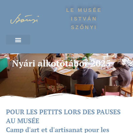
LE MUSÉE
ISTVÁN
SZŐNYI
Nyári alkotótábor 2025
POUR LES PETITS LORS DES PAUSES
AU MUSÉE
Camp d'art et d'artisanat pour les