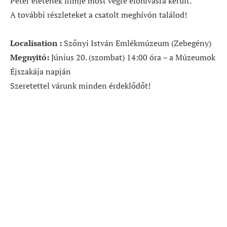
Péter életének filmje most végre előhívásra került.
A további részleteket a csatolt meghívón találod!
Localisation :
Szőnyi István Emlékmúzeum (Zebegény)
Megnyitó:
Június 20. (szombat) 14:00 óra – a Múzeumok
Éjszakája napján
Szeretettel várunk minden érdeklődőt!