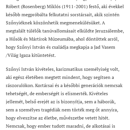
Róbert (Rosenberg) Miklós (1911-2001) festő, aki évekkel
később megpróbálta felkutatni sorstársait, akik szintén
Szőnyiéknek köszönhetik megmenekülésüket. A
megtalált túlélők tanúvallomásait elküldte Jeruzsálembe,
a Hősök és Mártírok Múzeumába, ahol döntöttek arról,
hogy Szőnyi István és családja megkapja a Jad Vasem
/Világ Igaza kitüntetést.
Szőnyi István kivételes, karizmatikus személyiség volt,
aki egész életében megtett mindent, hogy segítsen a
rászorulókon. Kortársai és a későbbi generációk nemcsak
tehetségét, de emberségét is elismerték. Kivételes
jellemét, belső erejét az is bizonyítja, sem a háborúk,
sem a személyes tragédiák nem törték meg őt annyira,
hogy elveszítse az életbe, művészetbe vetett hitét.
Nemcsak, hogy ember tudott maradni, de alkotásai is