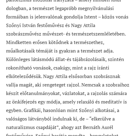
dologban, a természet legapróbb megnyilvánulási
formáiban is jelenvalónak gondolja Istent – közös vonás
Szőnyi István festőművész és Nagy Attila
szobrászművész művészet- és természetszemléletében.
Mindketten erősen kötődnek a természethez,
műalkotásaik témáját is gyakran a természet adja.
Különleges látásmódú állat-és tájábrázolásaik, szintén
rokonítható vonások, csakúgy, mint a rajz iránti
elköteleződésük. Nagy Attila elsősorban szobrásznak
vallja magát, aki rengeteget rajzol. Nemcsak a szobraihoz
készít előtanulmányokat, vázlatokat, a rajzolás számára
az önkifejezés egy módja, amely relaxáló és meditatív is
egyben. Grafikái, hasonlóan mint Szőnyi alkotásai, a
valóságos látványból indulnak ki, de – “elkerülve a
naturalizmus csapdáját”, ahogy azt Bernáth Aurél
festőművész, Szőnyi barátja mondta – hangulatokat,