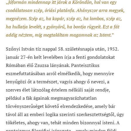
„
Jóformán mindennap itt járok a Köröndön, hol van egy
csodálatosan szép, óriási platánfa. Ahányszor arra megyek,
megnézem. Szép az, ha kopár, szép az, ha lombos, szép az,
ha hullatja levelét, s gyönyörű, ha bontja rügyeit. Ezt a fát
addig néztem, míg megtaláltam magamnak az Istent.
”
Szőnyi István tíz nappal 58. születésnapja után, 1952.
január 27-én kelt levelében írja a fenti gondolatokat
Rómában élő Zsuzsa lányának. Panteisztikus
eszmefuttatásában arról elmélkedik, hogy mennyire
lenyűgözi őt a természet, vagyis ahogy ő nevezi, a
szerves élet látszólag értelem nélküli saját rendje,
például a fák ágainak megmagyarázhatatlan
törvényszerűséget követő elrendezkedése, amely bár
távol áll az emberi logika szerinti szerkesztettségtől, úgy
tökéletes, ahogy van, tehát minden bizonnyal isteni. A
panteizmus filozófiai irányzata – amely minden földi