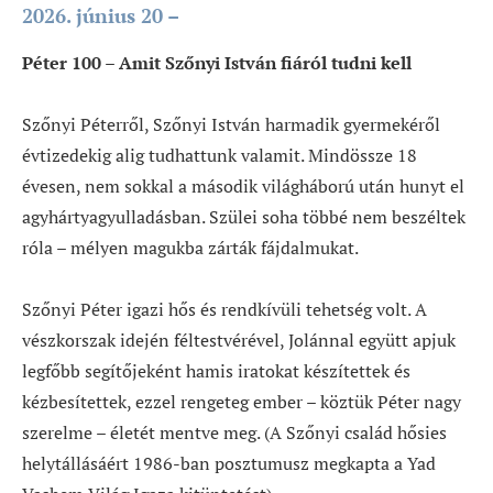
2026. június 20 –
Péter 100 – Amit Szőnyi István fiáról tudni kell
Szőnyi Péterről, Szőnyi István harmadik gyermekéről
évtizedekig alig tudhattunk valamit. Mindössze 18
évesen, nem sokkal a második világháború után hunyt el
agyhártyagyulladásban. Szülei soha többé nem beszéltek
róla – mélyen magukba zárták fájdalmukat.
Szőnyi Péter igazi hős és rendkívüli tehetség volt. A
vészkorszak idején féltestvérével, Jolánnal együtt apjuk
legfőbb segítőjeként hamis iratokat készítettek és
kézbesítettek, ezzel rengeteg ember – köztük Péter nagy
szerelme – életét mentve meg. (A Szőnyi család hősies
helytállásáért 1986-ban posztumusz megkapta a Yad