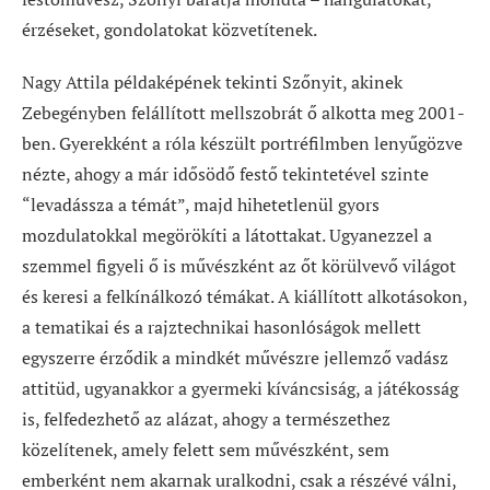
érzéseket, gondolatokat közvetítenek.
Nagy Attila példaképének tekinti Szőnyit, akinek
Zebegényben felállított mellszobrát ő alkotta meg 2001-
ben. Gyerekként a róla készült portréfilmben lenyűgözve
nézte, ahogy a már idősödő festő tekintetével szinte
“levadássza a témát”, majd hihetetlenül gyors
mozdulatokkal megörökíti a látottakat. Ugyanezzel a
szemmel figyeli ő is művészként az őt körülvevő világot
és keresi a felkínálkozó témákat. A kiállított alkotásokon,
a tematikai és a rajztechnikai hasonlóságok mellett
egyszerre érződik a mindkét művészre jellemző vadász
attitüd, ugyanakkor a gyermeki kíváncsiság, a játékosság
is, felfedezhető az alázat, ahogy a természethez
közelítenek, amely felett sem művészként, sem
emberként nem akarnak uralkodni, csak a részévé válni,