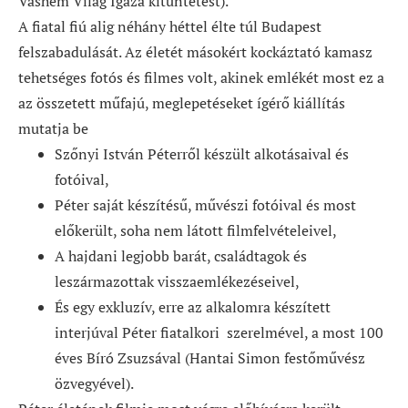
Vashem Világ Igaza kitüntetést).
A fiatal fiú alig néhány héttel élte túl Budapest
felszabadulását. Az életét másokért kockáztató kamasz
tehetséges fotós és filmes volt, akinek emlékét most ez a
az összetett műfajú, meglepetéseket ígérő kiállítás
mutatja be
Szőnyi István Péterről készült alkotásaival és
fotóival,
Péter saját készítésű, művészi fotóival és most
előkerült, soha nem látott filmfelvételeivel,
A hajdani legjobb barát, családtagok és
leszármazottak visszaemlékezéseivel,
És egy exkluzív, erre az alkalomra készített
interjúval Péter fiatalkori szerelmével, a most 100
éves Bíró Zsuzsával (Hantai Simon festőművész
özvegyével).