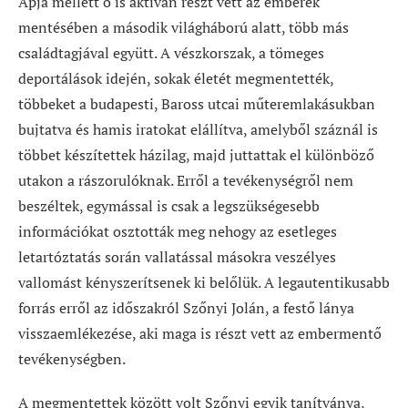
Apja mellett ő is aktívan részt vett az emberek
mentésében a második világháború alatt, több más
családtagjával együtt. A vészkorszak, a tömeges
deportálások idején, sokak életét megmentették,
többeket a budapesti, Baross utcai műteremlakásukban
bujtatva és hamis iratokat elállítva, amelyből száznál is
többet készítettek házilag, majd juttattak el különböző
utakon a rászorulóknak. Erről a tevékenységről nem
beszéltek, egymással is csak a legszükségesebb
információkat osztották meg nehogy az esetleges
letartóztatás során vallatással másokra veszélyes
vallomást kényszerítsenek ki belőlük. A legautentikusabb
forrás erről az időszakról Szőnyi Jolán, a festő lánya
visszaemlékezése, aki maga is részt vett az embermentő
tevékenységben.
A megmentettek között volt Szőnyi egyik tanítványa,