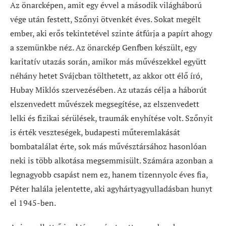
Az önarcképen, amit egy évvel a második világháború
vége után festett, Szőnyi ötvenkét éves. Sokat megélt
ember, aki erős tekintetével szinte átfúrja a papírt ahogy
a szemünkbe néz. Az önarckép Genfben készült, egy
karitatív utazás során, amikor más művészekkel együtt
néhány hetet Svájcban tölthetett, az akkor ott élő író,
Hubay Miklós szervezésében. Az utazás célja a háborút
elszenvedett művészek megsegítése, az elszenvedett
lelki és fizikai sérülések, traumák enyhítése volt. Szőnyit
is érték veszteségek, budapesti műteremlakását
bombatalálat érte, sok más művésztársához hasonlóan
neki is több alkotása megsemmisült. Számára azonban a
legnagyobb csapást nem ez, hanem tizennyolc éves fia,
Péter halála jelentette, aki agyhártyagyulladásban hunyt
el 1945-ben.