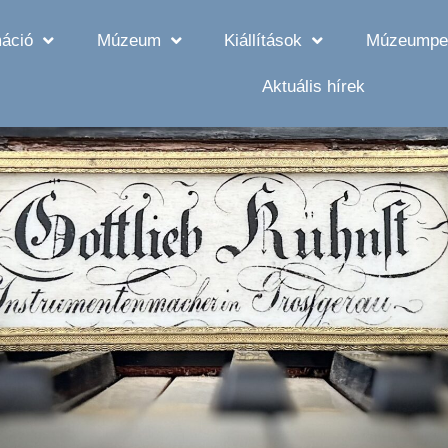
máció
Múzeum
Kiállítások
Múzeumpe
Aktuális hírek