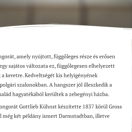
ongorát, amely nyújtott, függőleges része és erősen
egy sajátos változata ez, függőlegesen elhelyezett
 a keretre. Kedveltségét kis helyigényének
polgári szalonokban. A hangszer jól illeszkedik a
salád hagyatékából kerültek a zebegényi házba.
zongorát Gottlieb Kühnst készítette 1837 körül Gross
 még két példány ismert Darmstadtban, illetve