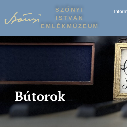
SZŐNYI
Infor
ISTVÁN
EMLÉKMÚZEUM
Bútorok