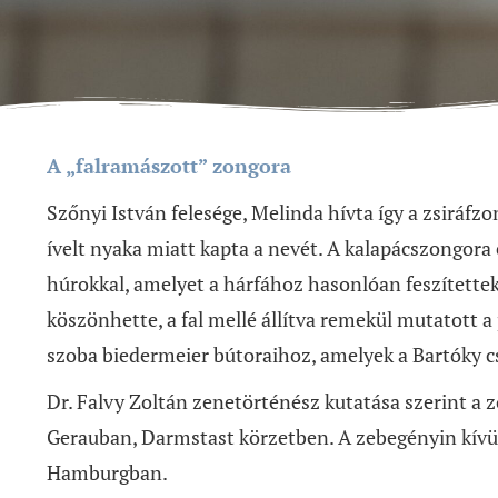
A „falramászott” zongora
Szőnyi István felesége, Melinda hívta így a zsiráfz
ívelt nyaka miatt kapta a nevét. A kalapácszongora 
húrokkal, amelyet a hárfához hasonlóan feszítettek
köszönhette, a fal mellé állítva remekül mutatott a 
szoba biedermeier bútoraihoz, amelyek a Bartóky c
Dr. Falvy Zoltán zenetörténész kutatása szerint a 
Gerauban, Darmstast körzetben. A zebegényin kívül
Hamburgban.