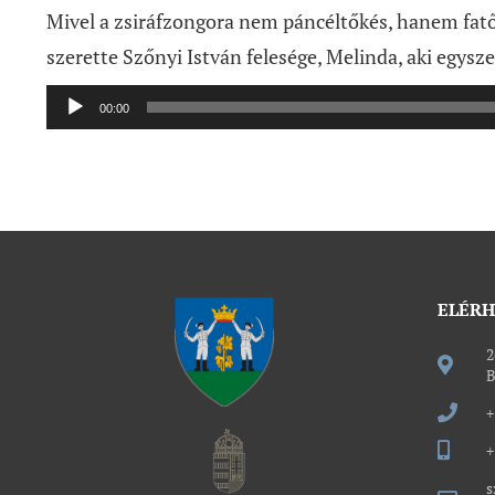
Mivel a zsiráfzongora nem páncéltőkés, hanem fat
szerette Szőnyi István felesége, Melinda, aki egysz
Audió
00:00
lejátszó
ELÉR
2
B
+
+
s