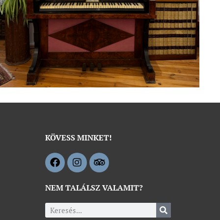
ez,
séhez
KÖVESS MINKET!
t
NEM TALÁLSZ VALAMIT?