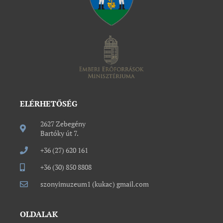
ELÉRHETŐSÉG
2627 Zebegény
Bartóky út 7.
+36 (27) 620 161
+36 (30) 850 8808
szonyimuzeum1 (kukac) gmail.com
OLDALAK