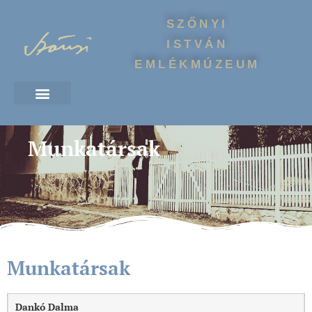
SZŐNYI
ISTVÁN
EMLÉKMÚZEUM
Munkatársak
Munkatársak
Dankó Dalma