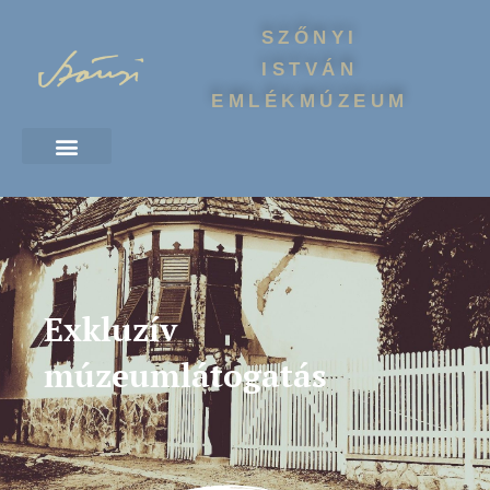
SZŐNYI
ISTVÁN
EMLÉKMÚZEUM
Exkluzív
múzeumlátogatás