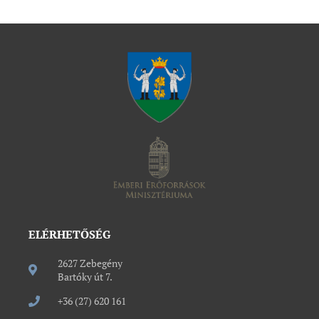
ELÉRHETŐSÉG
2627 Zebegény
Bartóky út 7.
+36 (27) 620 161