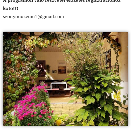
A programon való részvétel előzetes regisztrációhoz
kötött!
szonyimuzeum1@gmail.com