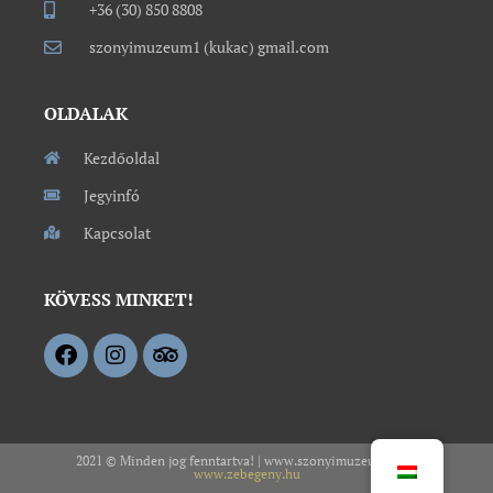
+36 (30) 850 8808
szonyimuzeum1 (kukac) gmail.com
OLDALAK
Kezdőoldal
Jegyinfó
Kapcsolat
KÖVESS MINKET!
2021 © Minden jog fenntartva! | www.szonyimuzeum.hu –
www.zebegeny.hu