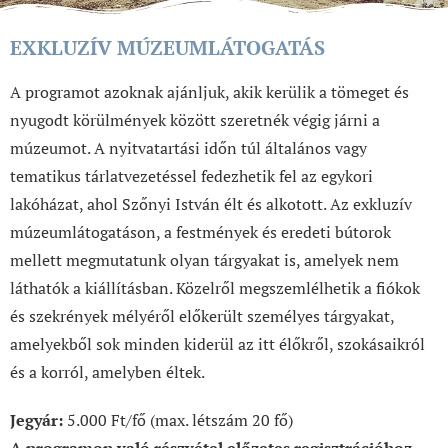
EXKLUZÍV MÚZEUMLÁTOGATÁS
A programot azoknak ajánljuk, akik kerülik a tömeget és
nyugodt körülmények között szeretnék végig járni a
múzeumot. A nyitvatartási időn túl általános vagy
tematikus tárlatvezetéssel fedezhetik fel az egykori
lakóházat, ahol Szőnyi István élt és alkotott. Az exkluzív
múzeumlátogatáson, a festmények és eredeti bútorok
mellett megmutatunk olyan tárgyakat is, amelyek nem
láthatók a kiállításban. Közelről megszemlélhetik a fiókok
és szekrények mélyéről előkerült személyes tárgyakat,
amelyekből sok minden kiderül az itt élőkről, szokásaikról
és a korról, amelyben éltek.
Jegyár:
5.000 Ft/fő (max. létszám 20 fő)