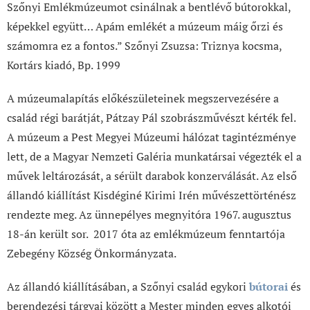
Szőnyi Emlékmúzeumot csinálnak a bentlévő bútorokkal,
képekkel együtt… Apám emlékét a múzeum máig őrzi és
számomra ez a fontos.” Szőnyi Zsuzsa: Triznya kocsma,
Kortárs kiadó, Bp. 1999
A múzeumalapítás előkészületeinek megszervezésére a
család régi barátját, Pátzay Pál szobrászművészt kérték fel.
A múzeum a Pest Megyei Múzeumi hálózat tagintézménye
lett, de a Magyar Nemzeti Galéria munkatársai végezték el a
művek leltározását, a sérült darabok konzerválását. Az első
állandó kiállítást Kisdéginé Kirimi Irén művészettörténész
rendezte meg. Az ünnepélyes megnyitóra 1967. augusztus
18-án került sor. 2017 óta az emlékmúzeum fenntartója
Zebegény Község Önkormányzata.
Az állandó kiállításában, a Szőnyi család egykori
bútorai
és
berendezési tárgyai között a Mester minden egyes alkotói