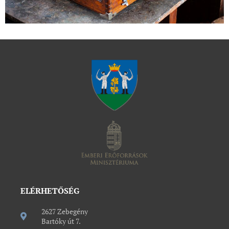
ELÉRHETŐSÉG
2627 Zebegény
Bartóky út 7.