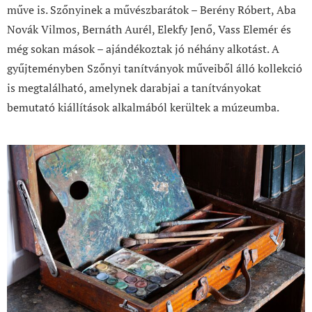
műve is. Szőnyinek a művészbarátok – Berény Róbert, Aba
Novák Vilmos, Bernáth Aurél, Elekfy Jenő, Vass Elemér és
még sokan mások – ajándékoztak jó néhány alkotást. A
gyűjteményben Szőnyi tanítványok műveiből álló kollekció
is megtalálható, amelynek darabjai a tanítványokat
bemutató kiállítások alkalmából kerültek a múzeumba.