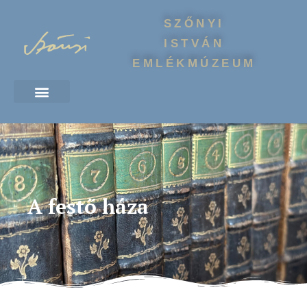
SZŐNYI
ISTVÁN
EMLÉKMÚZEUM
A festő háza