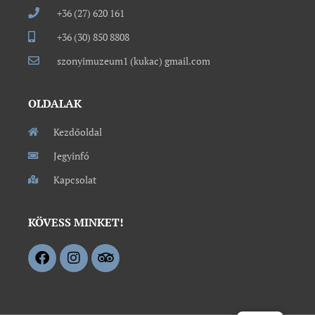
+36 (27) 620 161
+36 (30) 850 8808
szonyimuzeum1 (kukac) gmail.com
OLDALAK
Kezdőoldal
Jegyinfó
Kapcsolat
KÖVESS MINKET!