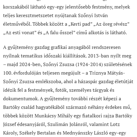
korszakából látható egy-egy jelentősebb festmény, melyek
teljes keresztmetszetet nyújtanak Szőnyi István
életművéből. Többek között a „Kerti pad” „Az öreg révész”
„Az esti vonat” és „A falu ősszel” című alkotás is látható.
A gyűjtemény gazdag grafikai anyagából rendszeresen
nyílnak tematikus időszaki kiállítások. 2013-ban nyílt meg
– majd 2024-ben, Szőnyi Zsuzsa (1924-2014) születésének
100. évfordulóján teljesen megújult – a Triznya Mátyás-
Szőnyi Zsuzsa emlékszoba, ahol a házaspár gazdag életútját
idézik fel a festmények, fotók, személyes tárgyak és
dokumentumok. A gyűjtemény további részét képezi a
Bartóky család hagyatékából származó néhány érdekes mű,
többek között Munkácsy Mihály egy fiatalkori rajza Bartóky
József édesanyjáról, Szulimán Jolánról, valamint Lotz
Károly, Székely Bertalan és Mednyánszky László egy-egy