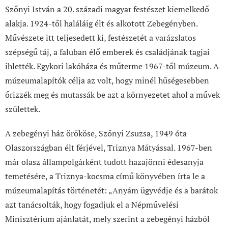
Szőnyi István a 20. századi magyar festészet kiemelkedő
alakja. 1924-től haláláig élt és alkotott Zebegényben.
Művészete itt teljesedett ki, festészetét a varázslatos
szépségű táj, a faluban élő emberek és családjának tagjai
ihlették. Egykori lakóháza és műterme 1967-től múzeum. A
múzeumalapítók célja az volt, hogy minél hűségesebben
őrizzék meg és mutassák be azt a környezetet ahol a művek
születtek.
A zebegényi ház örököse, Szőnyi Zsuzsa, 1949 óta
Olaszországban élt férjével, Triznya Mátyással. 1967-ben
már olasz állampolgárként tudott hazajönni édesanyja
temetésére, a Triznya-kocsma című könyvében írta le a
múzeumalapítás történetét: „Anyám ügyvédje és a barátok
azt tanácsolták, hogy fogadjuk el a Népművelési
Minisztérium ajánlatát, mely szerint a zebegényi házból