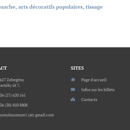
ache, arts décoratifs populaires, tissage
ACT
SITES
627 Zebegény
Page d'accueil
artóky út 7.
Infos sur les billets
36 (27) 620 161
Contacts
36 (30) 850 8808
zonyimuzeum1 (at) gmail.com