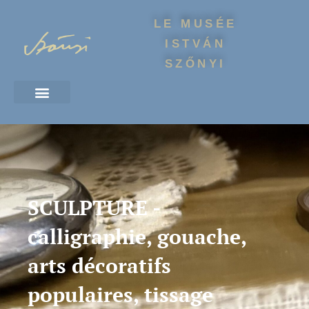
LE MUSÉE
ISTVÁN
SZŐNYI
SCULPTURE -
calligraphie, gouache,
arts décoratifs
populaires, tissage