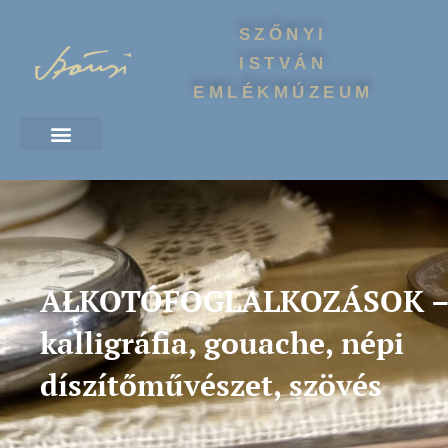
SZŐNYI
ISTVÁN
EMLÉKMÚZEUM
ALKOTÓFOGLALKOZÁSOK 
kalligráfia, gouache, népi
díszítőművészet, szövés