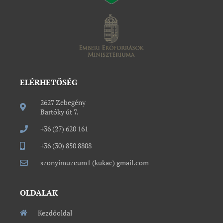
ELÉRHETŐSÉG
2627 Zebegény
Bartóky út 7.
+36 (27) 620 161
+36 (30) 850 8808
szonyimuzeum1 (kukac) gmail.com
OLDALAK
Kezdőoldal