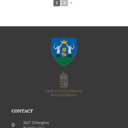
1
2
►
CONTACT
2627 Zebegény
Bartóky út 7.