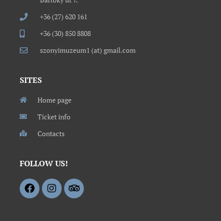
+36 (27) 620 161
+36 (30) 850 8808
szonyimuzeum1 (at) gmail.com
SITES
Home page
Ticket info
Contacts
FOLLOW US!