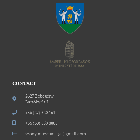
CONTACT
2627 Zebegény
Bartóky út 7.
+36 (27) 620 161
+36 (30) 850 8808
szonyimuzeum1 (at) gmail.com