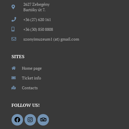
2627 Zebegény
Bartóky út 7.
+36 (27) 620 161
+36 (30) 850 8808
szonyimuzeum1 (at) gmail.com
SITES
Home page
Ticket info
Contacts
FOLLOW US!