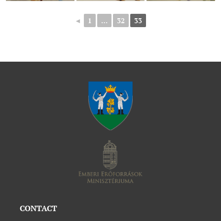
◄
1
…
32
33
CONTACT