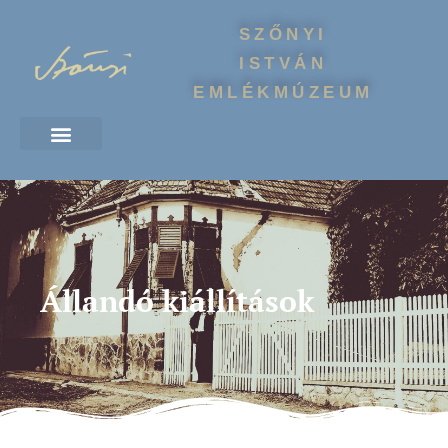
SZŐNYI
ISTVÁN
EMLÉKMÚZEUM
Állandó kiállítások