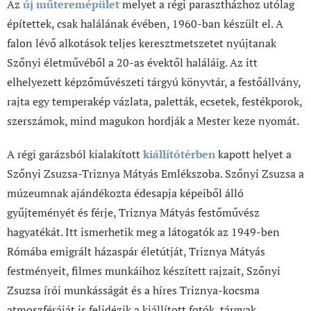
Az
új műteremépület
melyet a régi parasztházhoz utólag
építettek, csak halálának évében, 1960-ban készült el. A
falon lévő alkotások teljes keresztmetszetet nyújtanak
Szőnyi életművéből a 20-as évektől haláláig. Az itt
elhelyezett képzőművészeti tárgyú könyvtár, a festőállvány,
rajta egy temperakép vázlata, paletták, ecsetek, festékporok,
szerszámok, mind magukon hordják a Mester keze nyomát.
A régi garázsból kialakított
kiállítótérben
kapott helyet a
Szőnyi Zsuzsa-Triznya Mátyás Emlékszoba. Szőnyi Zsuzsa a
múzeumnak ajándékozta édesapja képeiből álló
gyűjteményét és férje, Triznya Mátyás festőművész
hagyatékát. Itt ismerhetik meg a látogatók az 1949-ben
Rómába emigrált házaspár életútját, Triznya Mátyás
festményeit, filmes munkáihoz készített rajzait, Szőnyi
Zsuzsa írói munkásságát és a híres Triznya-kocsma
atmoszféráját is felidézik a kiállított fotók, tárgyak.