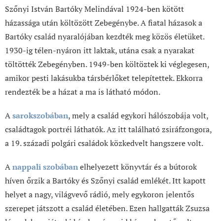
Szőnyi István Bartóky Melindával 1924-ben kötött
házassága után költözött Zebegénybe. A fiatal házasok a
Bartóky család nyaralójában kezdték meg közös életüket.
1930-ig télen-nyáron itt laktak, utána csak a nyarakat
töltötték Zebegényben. 1949-ben költöztek ki véglegesen,
amikor pesti lakásukba társbérlőket telepítettek. Ekkorra
rendezték be a házat a ma is látható módon.
A
sarokszobában
, mely a család egykori hálószobája volt,
családtagok portréi láthatók. Az itt található zsiráfzongora,
a 19. századi polgári családok közkedvelt hangszere volt.
A
nappali szobában
elhelyezett könyvtár és a bútorok
híven őrzik a Bartóky és Szőnyi család emlékét. Itt kapott
helyet a nagy, világvevő rádió, mely egykoron jelentős
szerepet játszott a család életében. Ezen hallgatták Zsuzsa