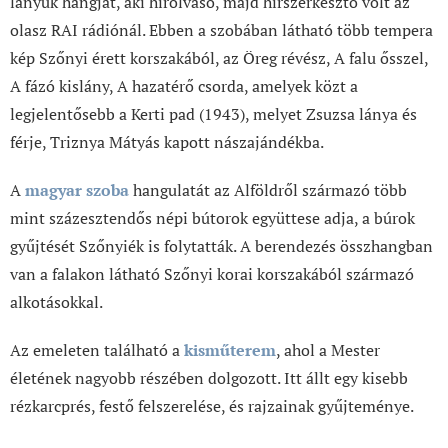
lányuk hangját, aki hírolvasó, majd hírszerkesztő volt az
olasz RAI rádiónál. Ebben a szobában látható több tempera
kép Szőnyi érett korszakából, az Öreg révész, A falu ősszel,
A fázó kislány, A hazatérő csorda, amelyek közt a
legjelentősebb a Kerti pad (1943), melyet Zsuzsa lánya és
férje, Triznya Mátyás kapott nászajándékba.
A
magyar szoba
hangulatát az Alföldről származó több
mint százesztendős népi bútorok együttese adja, a búrok
gyűjtését Szőnyiék is folytatták. A berendezés összhangban
van a falakon látható Szőnyi korai korszakából származó
alkotásokkal.
Az emeleten található a
kisműterem
, ahol a Mester
életének nagyobb részében dolgozott. Itt állt egy kisebb
rézkarcprés, festő felszerelése, és rajzainak gyűjteménye.