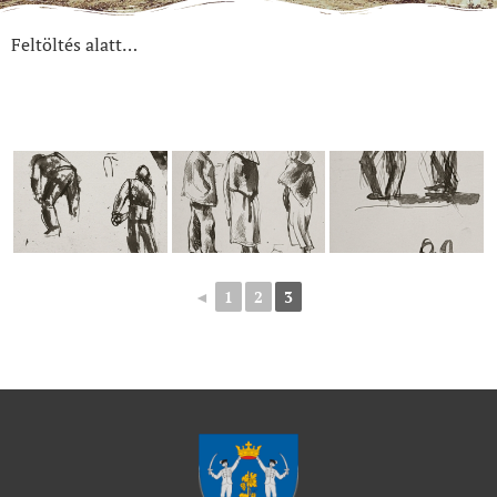
Feltöltés alatt…
◄
1
2
3