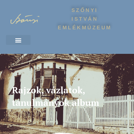
SZŐNYI
ISTVÁN
EMLÉKMÚZEUM
Rajzok, vázlatok,
tanulmányok album