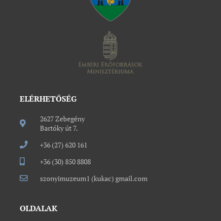
ELÉRHETŐSÉG
2627 Zebegény
Bartóky út 7.
+36 (27) 620 161
+36 (30) 850 8808
szonyimuzeum1 (kukac) gmail.com
OLDALAK