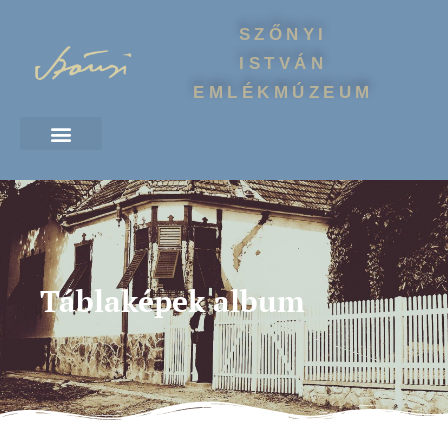
SZŐNYI
ISTVÁN
EMLÉKMÚZEUM
Táblaképek album