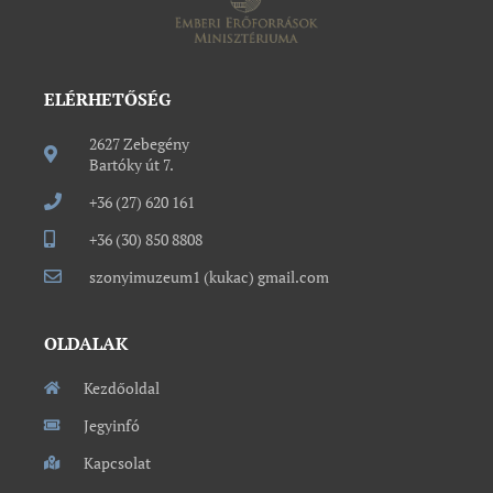
ELÉRHETŐSÉG
2627 Zebegény
Bartóky út 7.
+36 (27) 620 161
+36 (30) 850 8808
szonyimuzeum1 (kukac) gmail.com
OLDALAK
Kezdőoldal
Jegyinfó
Kapcsolat