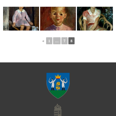
◄
1
…
7
8