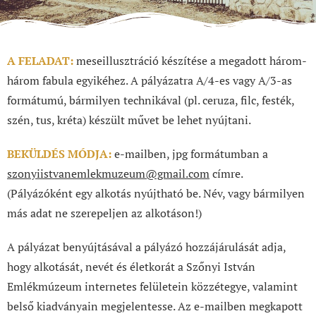
A FELADAT:
meseillusztráció készítése a megadott három-
három fabula egyikéhez. A pályázatra A/4-es vagy A/3-as
formátumú, bármilyen technikával (pl. ceruza, filc, festék,
szén, tus, kréta) készült művet be lehet nyújtani.
BEKÜLDÉS MÓDJA:
e-mailben, jpg formátumban a
szonyiistvanemlekmuzeum@gmail.com
címre.
(Pályázóként egy alkotás nyújtható be. Név, vagy bármilyen
más adat ne szerepeljen az alkotáson!)
A pályázat benyújtásával a pályázó hozzájárulását adja,
hogy alkotását, nevét és életkorát a Szőnyi István
Emlékmúzeum internetes felületein közzétegye, valamint
belső kiadványain megjelentesse. Az e-mailben megkapott