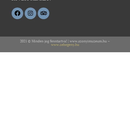
2021 © Minden jog fenntartva! | www.szonyimuzeum.hu –
www.zebegeny.hu