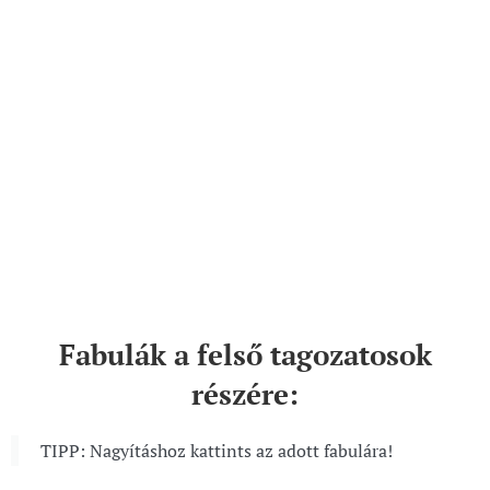
A TARKA SAS
A HATTYÚNYAKÚ KACSA
SOKSZOR A SOK SE SOK
Fabulák a felső tagozatosok
részére:
TIPP: Nagyításhoz kattints az adott fabulára!