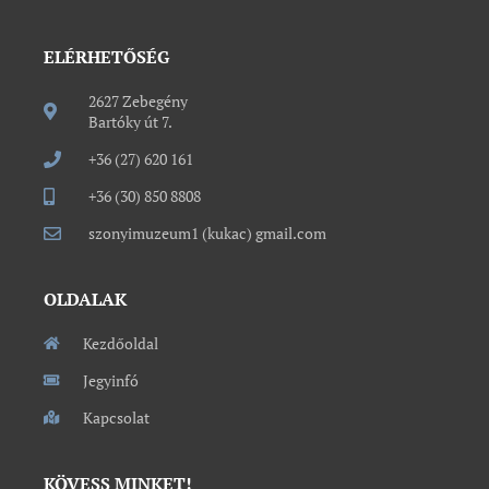
ELÉRHETŐSÉG
2627 Zebegény
Bartóky út 7.
+36 (27) 620 161
+36 (30) 850 8808
szonyimuzeum1 (kukac) gmail.com
OLDALAK
Kezdőoldal
Jegyinfó
Kapcsolat
KÖVESS MINKET!