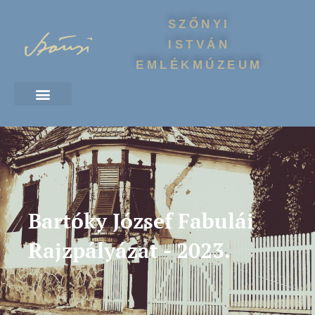
SZŐNYI
ISTVÁN
EMLÉKMÚZEUM
Bartóky József Fabulái
Rajzpályázat - 2023.