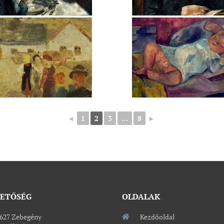
◄
1
2
3
…
8
►
HETŐSÉG
OLDALAK
627 Zebegény
Kezdőoldal