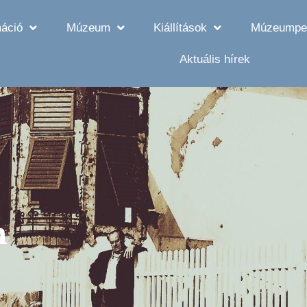
máció
Múzeum
Kiállítások
Múzeumpe
Aktuális hírek
m