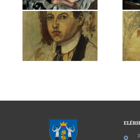
ELÉR
2