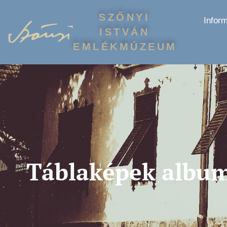
SZŐNYI
Infor
ISTVÁN
EMLÉKMÚZEUM
Táblaképek albu