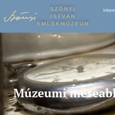
SZŐNYI
Infor
ISTVÁN
EMLÉKMÚZEUM
Múzeumi meseabl