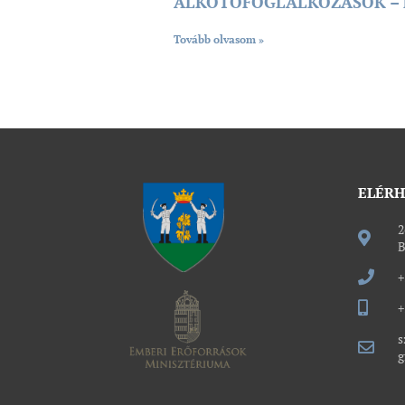
ALKOTÓFOGLALKOZÁSOK – kall
Tovább olvasom »
ELÉR
2
B
+
+
s
g