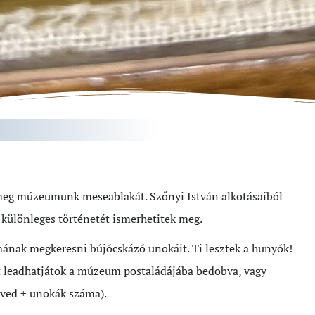
meg múzeumunk meseablakát. Szőnyi István alkotásaiból
 különleges történetét ismerhetitek meg.
amának megkeresni bújócskázó unokáit. Ti lesztek a hunyók!
t leadhatjátok a múzeum postaládájába bedobva, vagy
eved + unokák száma).