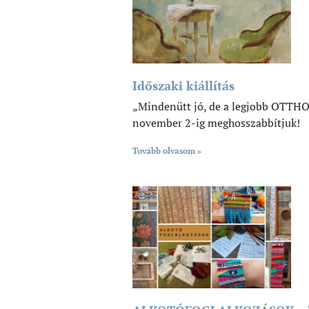
Időszaki kiállítás
„Mindenütt jó, de a legjobb OTTHON
november 2-ig meghosszabbítjuk!
Tovább olvasom »