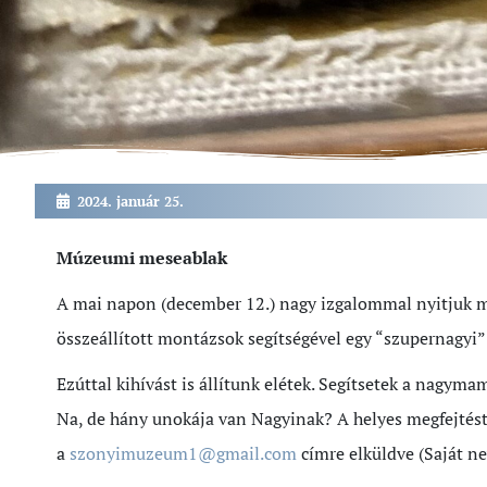
2024. január 25.
Múzeumi meseablak
A mai napon (december 12.) nagy izgalommal nyitjuk 
összeállított montázsok segítségével egy “szupernagyi”
Ezúttal kihívást is állítunk elétek. Segítsetek a nagym
Na, de hány unokája van Nagyinak? A helyes megfejtés
a
szonyimuzeum1@gmail.com
címre elküldve (Saját n