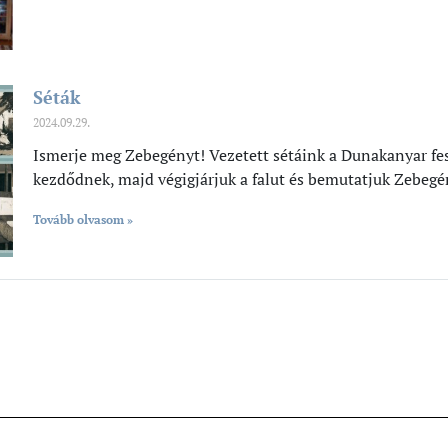
Séták
2024.09.29.
Ismerje meg Zebegényt! Vezetett sétáink a Dunakanyar fe
kezdődnek, majd végigjárjuk a falut és bemutatjuk Zebegé
Tovább olvasom »