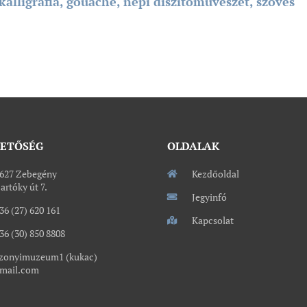
igráfia, gouache, népi díszítőművészet, szövés
HETŐSÉG
OLDALAK
627 Zebegény
Kezdőoldal
artóky út 7.
Jegyinfó
36 (27) 620 161
Kapcsolat
36 (30) 850 8808
zonyimuzeum1 (kukac)
mail.com