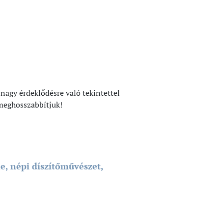
gy érdeklődésre való tekintettel
 meghosszabbítjuk!
 népi díszítőművészet,