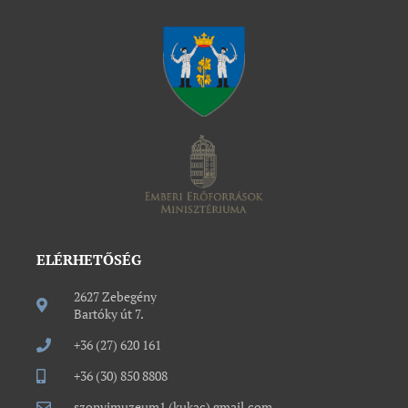
ELÉRHETŐSÉG
2627 Zebegény
Bartóky út 7.
+36 (27) 620 161
+36 (30) 850 8808
szonyimuzeum1 (kukac) gmail.com