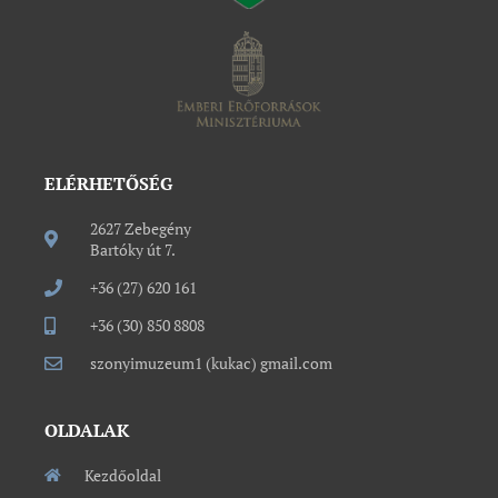
ELÉRHETŐSÉG
2627 Zebegény
Bartóky út 7.
+36 (27) 620 161
+36 (30) 850 8808
szonyimuzeum1 (kukac) gmail.com
OLDALAK
Kezdőoldal