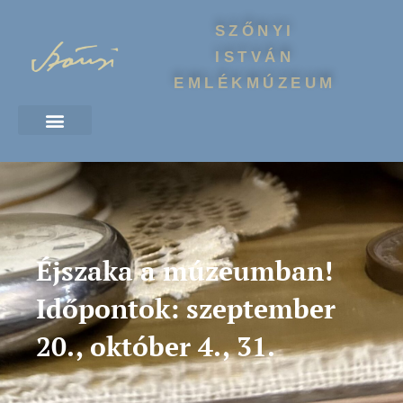
SZŐNYI
ISTVÁN
EMLÉKMÚZEUM
Éjszaka a múzeumban!
Időpontok: szeptember
20., október 4., 31.